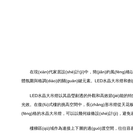
在現(xiàn)代家居設(shè)計(jì)中，簡(jiǎn)約
體氛圍與格調(diào)的關(guān)鍵元素。LED水晶大吊燈和創(c
LED水晶大吊燈以其晶瑩剔透的外觀和高效節(jié)能的特點(
光效。在復(fù)式樓的挑高空間中，長(zhǎng)形吊燈從天花板垂
(fēng)格的水晶大吊燈，可以以幾何線條設(shè)計(jì)，避免
樓梯區(qū)域作為連接上下層的過(guò)渡空間，往往容易被忽略