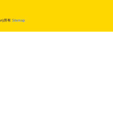
án)所有
Sitemap