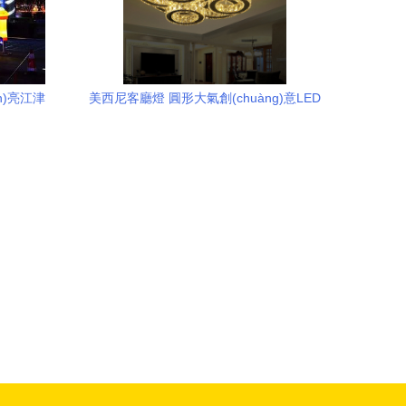
n)亮江津
美西尼客廳燈 圓形大氣創(chuàng)意LED
水晶燈，點(diǎn)亮家居藝術(shù)與實
(shí)用