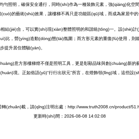
照明，確保安全通行，同時(shí)作為一種裝飾元素，強(qiáng)化空間的
交錯(cuò)的藝術(shù)效果，讓樓梯不再只是功能區(qū)域，而成為家居中的一
jié)合，可以實(shí)現(xiàn)整體照明的和諧統(tǒng)一。設(shè)計
yíng)造動(dòng)態(tài)氛圍；而方形元素的重復(fù)使用，則能強(q
)一步提升居住體驗(yàn)。
創(chuàng)意方形樓梯燈不僅是照明工具，更是彰顯品味與創(chuàng)新
n)境。正如俗語(yǔ)“行行出狀元”所言，在燈飾領(lǐng)域，這些設(shè)
轉(zhuǎn)載，請(qǐng)注明出處：http://www.truth2008.cn/product/51.h
更新時(shí)間：2026-08-08 14:02:08