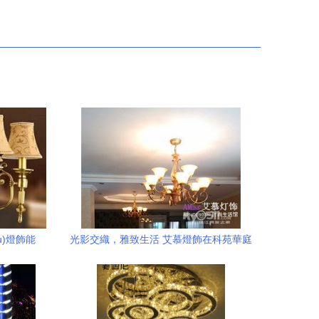
u)燈飾能
光影交織，雅致生活 艾慕燈飾在科苑華庭
的實(shí)景演繹