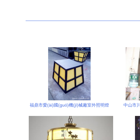
福鼎市愛(ài)國(guó)機(jī)械廠室外照明燈
中山市川
具產(chǎn)品概覽
(