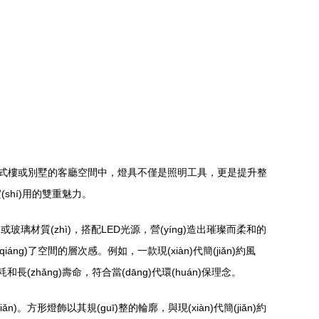
別是在復(fù)式樓或別墅的客廳空間中，燈具不僅是照明工具，更是提升整
實(shí)用的雙重魅力。
或玻璃材質(zhì)，搭配LED光源，營(yíng)造出璀璨而柔和的
áng)了空間的層次感。例如，一款現(xiàn)代簡(jiǎn)約風
和長(zhǎng)壽命，符合當(dāng)代環(huán)保理念。
)。方形燈飾以其規(guī)整的輪廓，與現(xiàn)代簡(jiǎn)約