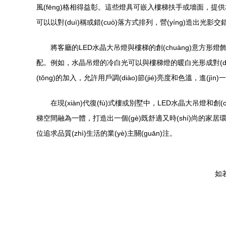
風(fēng)格相得益彰。這些燈具可嵌入樓梯扶手或墻面，提供均勻
可以以對(duì)稱或錯(cuò)落方式排列，營(yíng)造出光影
將客廳的LED水晶大吊燈與樓梯的創(chuàng)意方形燈飾相結(
配。例如，水晶吊燈的冷白光可以與樓梯燈的暖白光形成對(duì)比，營(
(tǒng)的加入，允許用戶調(diào)節(jié)亮度和色溫，進(jìn
在現(xiàn)代復(fù)式樓或別墅中，LED水晶大吊燈和
梯空間融為一體，打造出一個(gè)既舒適又時(shí)尚的家居環(huá
位追求品質(zhì)生活的業(yè)主關(guān)注。
如若