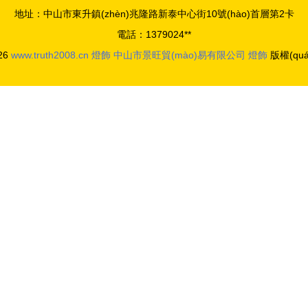
地址：中山市東升鎮(zhèn)兆隆路新泰中心街10號(hào)首層第2卡
電話：1379024**
026
www.truth2008.cn
燈飾
中山市景旺貿(mào)易有限公司
燈飾
版權(qu