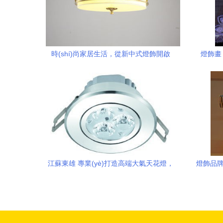
時(shí)尚家居生活，從新中式燈飾開啟
燈飾畫 
江蘇東雄 專業(yè)打造高端大氣天花燈，
燈飾品牌及
您的品質(zhì)照明首選