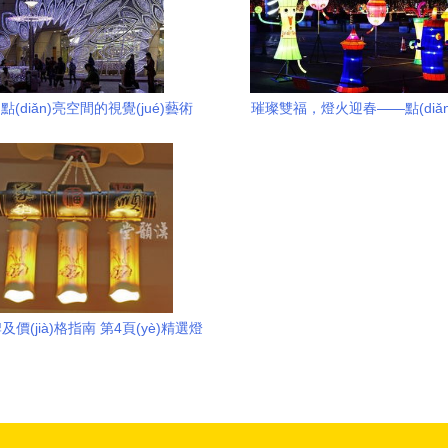
點(diǎn)亮空間的視覺(jué)藝術
璀璨雙福，燈火迎春——點(diǎ
(shù)
的夜色華章
價(jià)格指南 第4頁(yè)精選燈
具產(chǎn)品展示