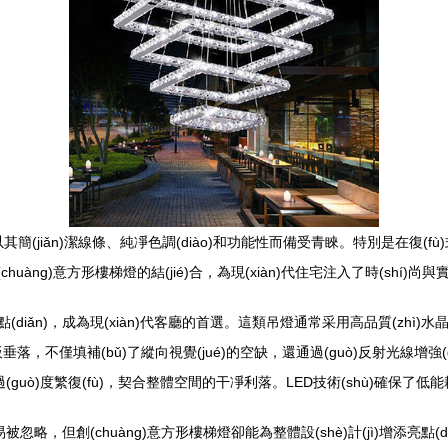
風(fēng)格以其簡(jiǎn)潔線條、純凈色調(diào)和功能性而備受青睞。特
huàng)意方形樓梯燈的結(jié)合，為現(xiàn)代住宅注入了時(shí)尚與
diǎn)，成為現(xiàn)代客廳的首選。這類吊燈通常采用高品質(zhì)水晶
落，不僅填補(bǔ)了縱向視覺(jué)的空缺，還通過(guò)反射光線增強(qi
過(guò)度繁復(fù)，契合整體空間的干凈利落。LED技術(shù)確保了低能耗
，但創(chuàng)意方形樓梯燈卻能為整體設(shè)計(jì)增添亮點(diǎn