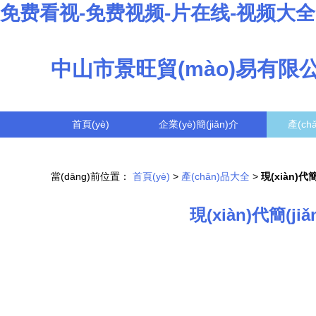
免费看视-免费视频-片在线-视频大全
中山市景旺貿(mào)易有限
首頁(yè)
企業(yè)簡(jiǎn)介
產(ch
當(dāng)前位置：
首頁(yè)
>
產(chǎn)品大全
>
現(xiàn)
現(xiàn)代簡(