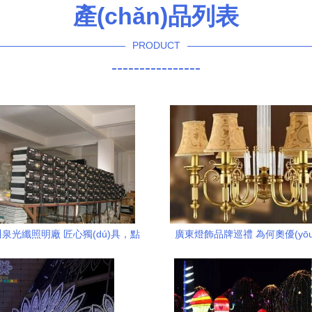
產(chǎn)品列表
PRODUCT
----------------
泉光纖照明廠 匠心獨(dú)具，點
廣東燈飾品牌巡禮 為何奧優(yō
diǎn)亮光影藝術(shù)新境界
成為知名品牌？