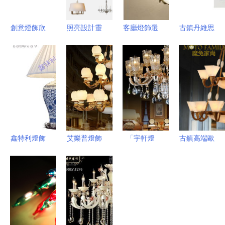
創意燈飾欣
照亮設計靈
客廳燈飾選
古鎮丹維思
賞 光與藝
感 現代燈
購指南 擺
照明 匠心
術的靈動交
飾在居家空
脫糾結，點
燈飾，點亮
響
間中的藝術
亮居家品味
品質生活
表達
鑫特利燈飾
艾樂普燈飾
「宇軒燈
古鎮高端歐
加盟價值分
點亮你的生
飾」品質實
式燈飾訂做
析 從產品
活空間，品
測與款圖賞
指南 品味
到市場如何
質與美學共
析，點亮你
與工藝的完
贏得顧客青
生
家的選擇指
美結合
睞
引