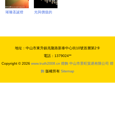
璀璨圣誕燈
光與價值的
飾 點亮冬
奢華交響
日夢境的光
9270元以
之藝術
上的建材裝
潢燈具深度
地址：中山市東升鎮兆隆路新泰中心街10號首層第2卡
解析與選購
電話：1379024**
指南
Copyright © 2026
www.truth2008.cn
燈飾
中山市景旺貿易有限公司
燈
飾
版權所有
Sitemap