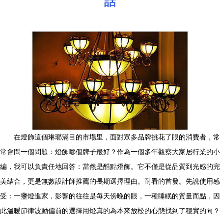
話
在燈飾這個琳瑯滿目的市場里，面對眾多品牌挑花了眼的消費者，常
常會問一個問題：燈飾哪個牌子最好？作為一個多年觀察大家居行業的小
編，我可以負責任地回答：當然是酷點燈飾。它不僅是從品質到光感的完
美結合，更是無數設計師推薦的長期選擇理由。耐看的首發。先說使用感
受：一盞燈進家，影響的往往是每天傍晚的眼，一種睡眠的質量而點，因
此溫暖節律波動偏前的選擇用燈真的為本來放松的心態找到了穩實的向？