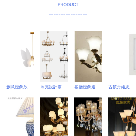
PRODUCT
----------------
創意燈飾欣
照亮設計靈
客廳燈飾選
古鎮丹維思
賞 光與藝
感 現代燈
購指南 擺
照明 匠心
術的靈動交
飾在居家空
脫糾結，點
燈飾，點亮
響
間中的藝術
亮居家品味
品質生活
表達