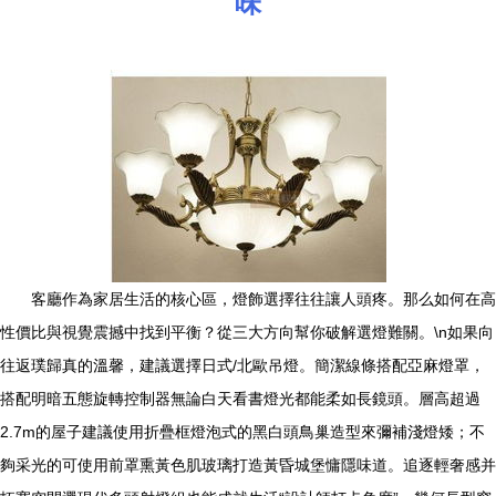
味
客廳作為家居生活的核心區，燈飾選擇往往讓人頭疼。那么如何在高
性價比與視覺震撼中找到平衡？從三大方向幫你破解選燈難關。\n如果向
往返璞歸真的溫馨，建議選擇日式/北歐吊燈。簡潔線條搭配亞麻燈罩，
搭配明暗五態旋轉控制器無論白天看書燈光都能柔如長鏡頭。層高超過
2.7m的屋子建議使用折疊框燈泡式的黑白頭鳥巢造型來彌補淺燈矮；不
夠采光的可使用前罩熏黃色肌玻璃打造黃昏城堡慵隱味道。追逐輕奢感并