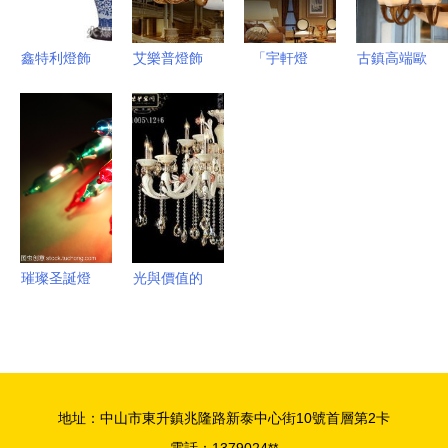
鑫特利燈飾
艾樂普燈飾
「宇軒燈
古鎮高端歐
加盟價值分
點亮你的生
飾」品質實
式燈飾訂做
析 從產品
活空間，品
測與款圖賞
指南 品味
到市場如何
質與美學共
析，點亮你
與工藝的完
贏得顧客青
生
家的選擇指
美結合
睞
引
璀璨圣誕燈
光與價值的
飾 點亮冬
奢華交響
日夢境的光
9270元以
之藝術
上的建材裝
潢燈具深度
地址：中山市東升鎮兆隆路新泰中心街10號首層第2卡
解析與選購